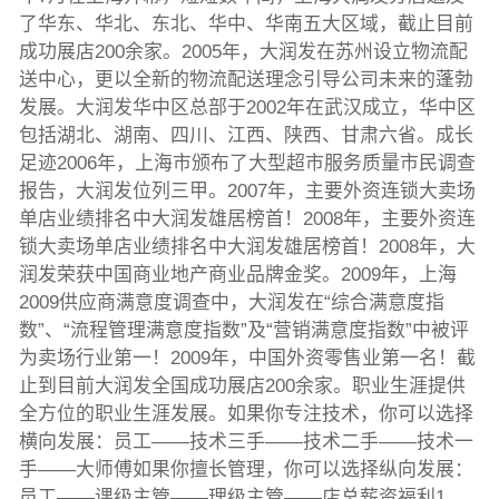
了华东、华北、东北、华中、华南五大区域，截止目前
成功展店200余家。2005年，大润发在苏州设立物流配
送中心，更以全新的物流配送理念引导公司未来的蓬勃
发展。大润发华中区总部于2002年在武汉成立，华中区
包括湖北、湖南、四川、江西、陕西、甘肃六省。成长
足迹2006年，上海市颁布了大型超市服务质量市民调查
报告，大润发位列三甲。2007年，主要外资连锁大卖场
单店业绩排名中大润发雄居榜首！2008年，主要外资连
锁大卖场单店业绩排名中大润发雄居榜首！2008年，大
润发荣获中国商业地产商业品牌金奖。2009年，上海
2009供应商满意度调查中，大润发在“综合满意度指
数”、“流程管理满意度指数”及“营销满意度指数”中被评
为卖场行业第一！2009年，中国外资零售业第一名！截
止到目前大润发全国成功展店200余家。职业生涯提供
全方位的职业生涯发展。如果你专注技术，你可以选择
横向发展：员工——技术三手——技术二手——技术一
手——大师傅如果你擅长管理，你可以选择纵向发展：
员工——课级主管——理级主管——店总薪资福利1、