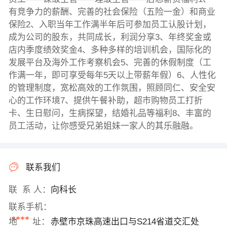
有竞争力的薪酬、完善的社会保险（五险一金）和商业
保险2、入职当年工作满半年后可参加员工认股计划，
成为公司的股东，共同成长，利润分享3、年终奖金或
店内季度绩效奖金4、多种多样的培训机会，国际化的
发展平台及海外工作考察机会5、完善的休假制度（工
作满一年，即可享受每年5天以上带薪年假）6、人性化
的管理制度，宽松高效的工作氛围，照顾同仁、安全安
心的工作环境7、提供午餐补助，超市购物员工打折
卡、生日慰问，生病探望，结婚礼品等福利8、丰富的
员工活动，让你感受兄弟姐妹一家人的其乐融融。
联系我们
联 系 人：
向科长
联系手机：
****
地 址：
赤壁市京珠高速出口与S214省道交汇处