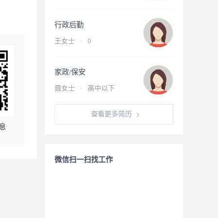
行政后勤
王女士
·
0
家政/保安
聂女士
·
高中以下
查看更多简历
息
微信扫一扫找工作