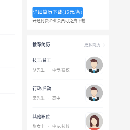
详细简历下载(15元/条)
开通付费企业会员可免费下载
推荐简历
更多简历
技工/普工
胡先生
·
中专/技校
行政/后勤
梁先生
·
高中
其他职位
张女士
·
中专/技校