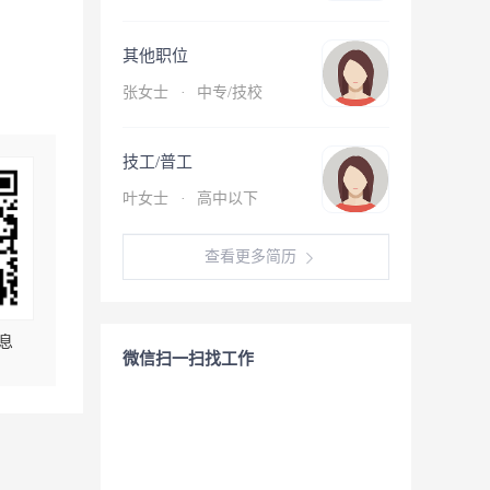
其他职位
张女士
·
中专/技校
技工/普工
叶女士
·
高中以下
查看更多简历
息
微信扫一扫找工作