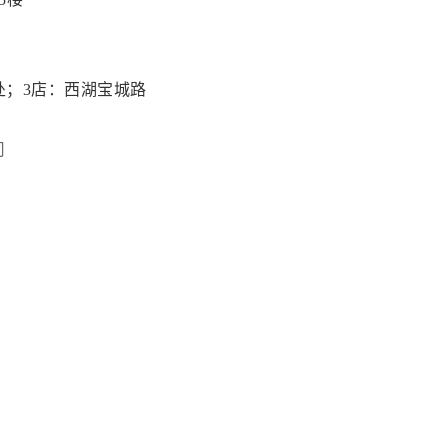
处；3店：西湖宝城路
司
号