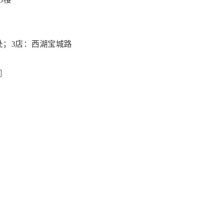
处；3店：西湖宝城路
司
号